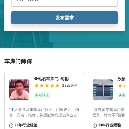
发布需求
车库门师傅
💎钻石车库门~阿彬
欣怡
23条评价
实名认证
实名
"
本人专业从事车库门行业，门框设计，销
"
具有多年车库门销售
售，安装，维修，希望能为您提供专业的
团队，针对不同的问
服务！
"
案，为客户提供合理
11
年行业经验
13
年行业经验